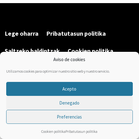
Lege oharra
Pribatutasun politika
Saltzeko baldintzak
Cookien politika
Aviso de cookies
Garatu du/Desarrollado por:
Bravo Manager
2026
Utilizamos cookies para optimizar nuestro sitio web y nuestro servicio.
Acepto
Denegado
Preferencias
Cookien politika
Pribatutasun politika