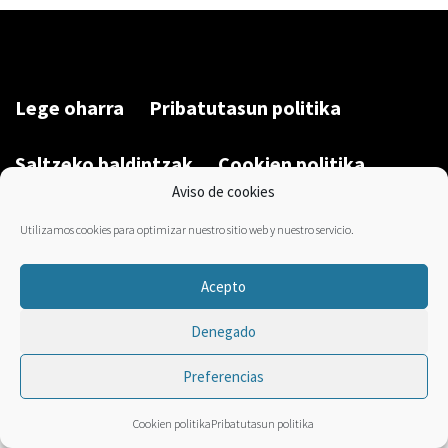
Lege oharra
Pribatutasun politika
Saltzeko baldintzak
Cookien politika
Aviso de cookies
Garatu du/Desarrollado por:
Bravo Manager
2026
Utilizamos cookies para optimizar nuestro sitio web y nuestro servicio.
Acepto
Denegado
Preferencias
Cookien politika
Pribatutasun politika