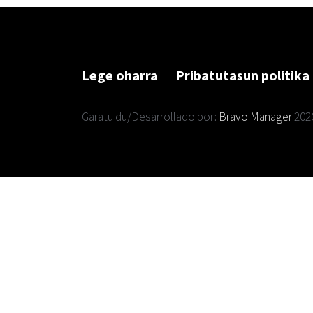
Lege oharra
Pribatutasun politika
Garatu du/Desarrollado por:
Bravo Manager
202