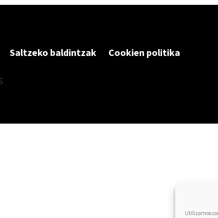
Saltzeko baldintzak
Cookien politika
6
Utilizamos coo