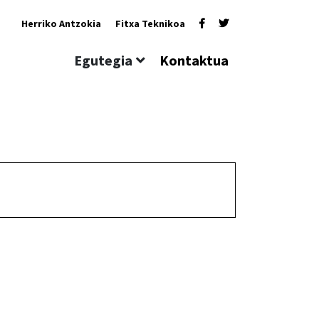
Herriko Antzokia
Fitxa Teknikoa
Egutegia
Kontaktua