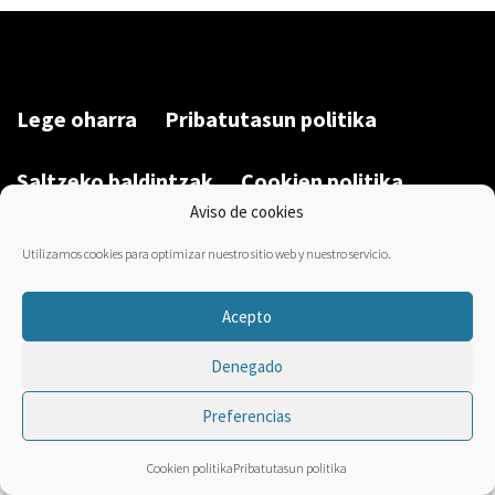
Lege oharra
Pribatutasun politika
Saltzeko baldintzak
Cookien politika
Aviso de cookies
Garatu du/Desarrollado por:
Bravo Manager
2026
Utilizamos cookies para optimizar nuestro sitio web y nuestro servicio.
Acepto
Denegado
Preferencias
Cookien politika
Pribatutasun politika