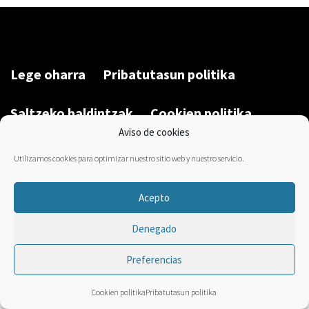
Lege oharra
Pribatutasun politika
Saltzeko baldintzak
Cookien politika
Aviso de cookies
Garatu du/Desarrollado por:
Bravo Manager
2026
Utilizamos cookies para optimizar nuestro sitio web y nuestro servicio.
Acepto
Denegado
Preferencias
Cookien politika
Pribatutasun politika