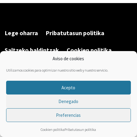
Lege oharra
Pribatutasun politika
Saltzeko baldintzak
Cookien politika
Aviso de cookies
Garatu du/Desarrollado por:
Bravo Manager
2026
Utilizamos cookies para optimizar nuestro sitio web y nuestro servicio.
Acepto
Denegado
Preferencias
Cookien politika
Pribatutasun politika