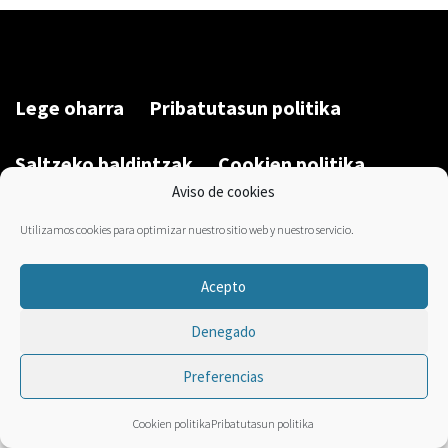
Lege oharra
Pribatutasun politika
Saltzeko baldintzak
Cookien politika
Aviso de cookies
Garatu du/Desarrollado por:
Bravo Manager
2026
Utilizamos cookies para optimizar nuestro sitio web y nuestro servicio.
Acepto
Denegado
Preferencias
Cookien politika
Pribatutasun politika