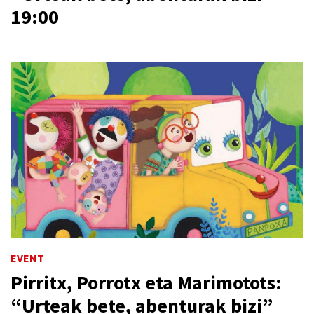
19:00
EVENT
Pirritx, Porrotx eta Marimotots:
“Urteak bete, abenturak bizi”