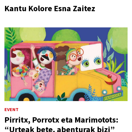
Kantu Kolore Esna Zaitez
EVENT
Pirritx, Porrotx eta Marimotots:
“Urteak bete, abenturak bizi”